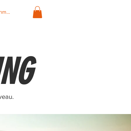
nmelden
ING
veau.