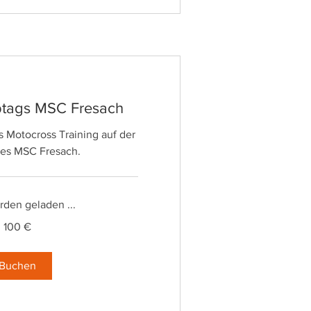
btags MSC Fresach
s Motocross Training auf der
des MSC Fresach.
den geladen ...
100 €
Buchen