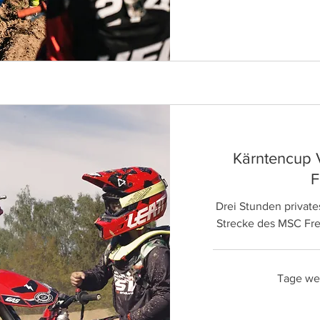
Kärntencup 
F
Drei Stunden private
Strecke des MSC Fre
Tage wer
70
Euro