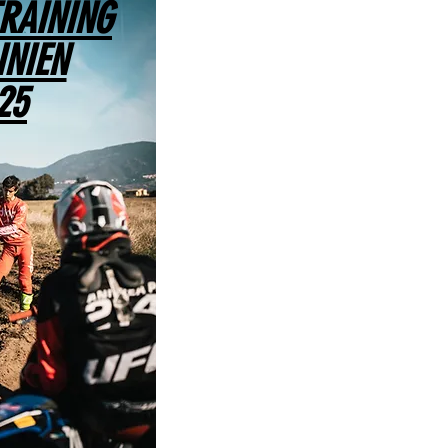
RAINING
INIEN
25