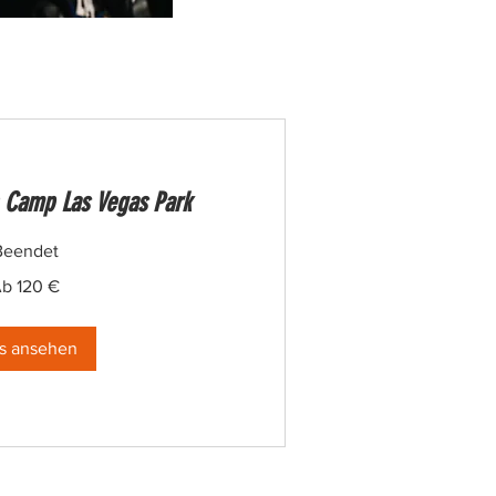
 Camp Las Vegas Park
Beendet
b 120 €
s ansehen