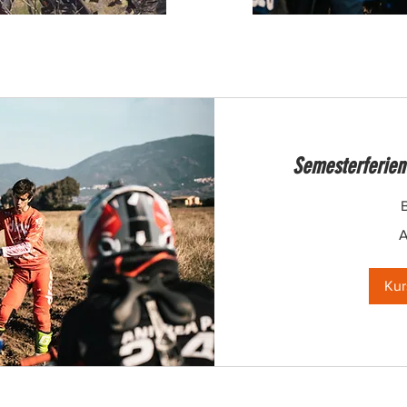
Semesterferien
Ab
A
120
Euro
Kur